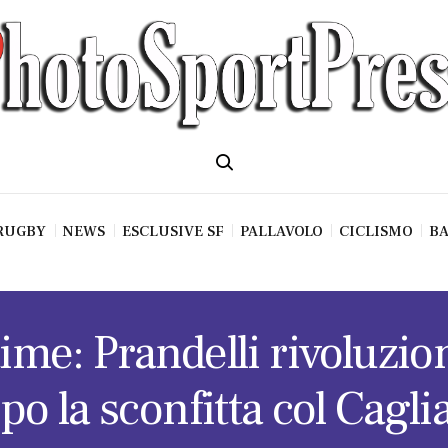
RUGBY
NEWS
ESCLUSIVE SF
PALLAVOLO
CICLISMO
BA
time: Prandelli rivoluzio
po la sconfitta col Caglia