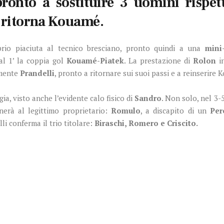
pronto a sostituire 3 uomini rispet
o ritorna Kouamé.
io piaciuta al tecnico bresciano, pronto quindi a una
mini
al 1’ la coppia gol
Kouamé-Piatek
. La prestazione di
Rolon
in
amente
Prandelli
, pronto a ritornare sui suoi passi e a reinserire 
gia, visto anche l’evidente calo fisico di
Sandro
. Non solo, nel 3-
nerà al legittimo proprietario:
Romulo
, a discapito di un
Per
li conferma il trio titolare:
Biraschi, Romero e Criscito.