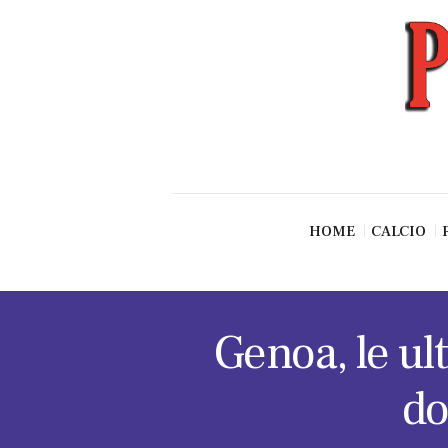
News
Esclusive SF
Pallavolo
Ciclismo
Basket
Vari Sport
HOME
CALCIO
Genoa, le ul
do