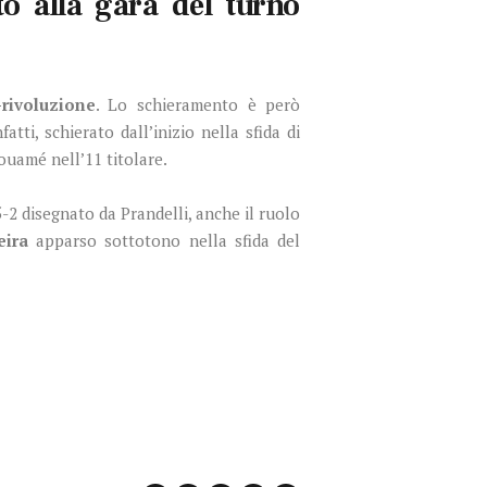
to alla gara del turno
-rivoluzione
. Lo schieramento è però
fatti, schierato dall’inizio nella sfida di
Kouamé nell’11 titolare.
5-2 disegnato da Prandelli, anche il ruolo
eira
apparso sottotono nella sfida del