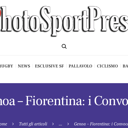
RUGBY
NEWS
ESCLUSIVE SF
PALLAVOLO
CICLISMO
BA
oa – Fiorentina: i Convo
ome
Tutti gli articoli
...
Genoa – Fiorentina: i Convoc