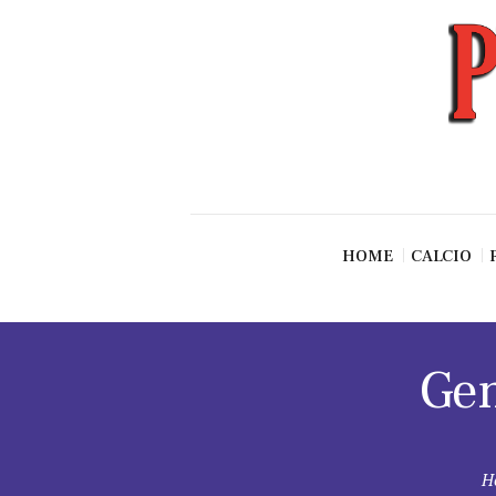
News
Esclusive SF
Pallavolo
Ciclismo
Basket
Vari Sport
HOME
CALCIO
Gen
H