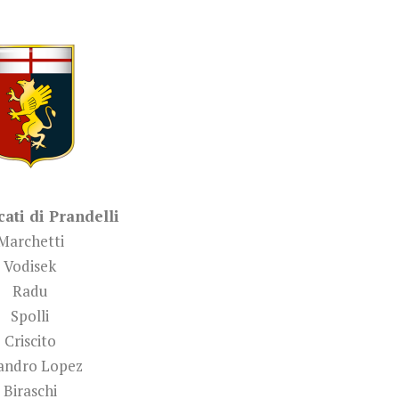
cati di Prandelli
Marchetti
Vodisek
Radu
Spolli
Criscito
andro Lopez
Biraschi