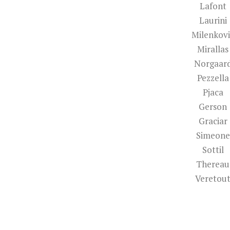
Lafont
Laurini
Milenkovi
Mirallas
Norgaar
Pezzella
Pjaca
Gerson
Graciar
Simeone
Sottil
Thereau
Veretou