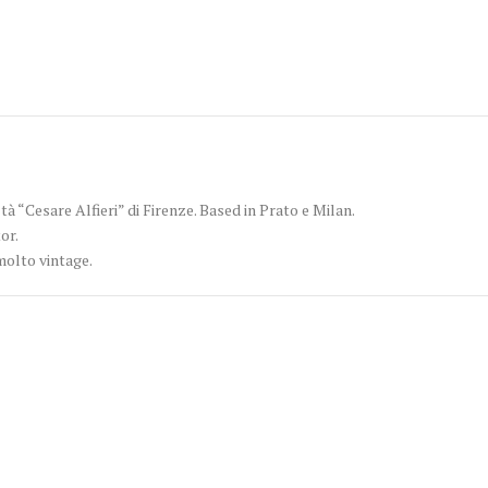
tà “Cesare Alfieri” di Firenze. Based in Prato e Milan.
or.
molto vintage.