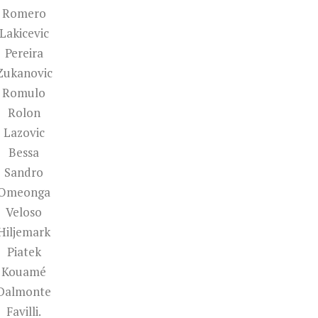
Romero
Lakicevic
Pereira
Zukanovic
Romulo
Rolon
Lazovic
Bessa
Sandro
Omeonga
Veloso
Hiljemark
Piatek
Kouamé
Dalmonte
Favilli.