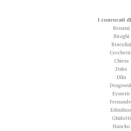
I convocati di
Benassi
Biraghi
Bracolin
Ceccherin
Chiesa
Dabo
Diks
Dragowsk
Eysseric
Fernande
Edimilso
Ghidotti
Hancko