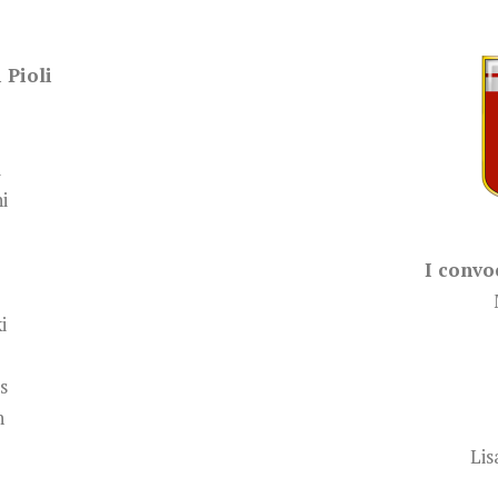
 Pioli
i
i
I convo
i
s
n
Lis