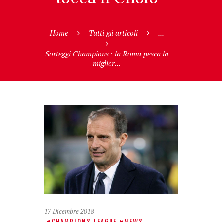
Home
Tutti gli articoli
...
Sorteggi Champions : la Roma pesca la
miglior...
17 Dicembre 2018
CHAMPIONS LEAGUE
NEWS