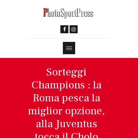
Sorteggi
Champions : la
Roma pesca la
miglior opzione,
alla Juventus
tocca il Cholo