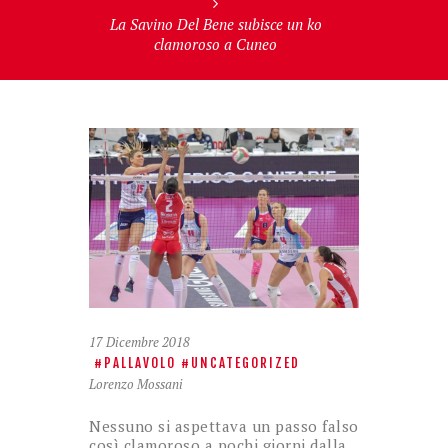
La Savino Del Bene subisce un ko
clamoroso a Cuneo
17 Dicembre 2018
PALLAVOLO
UNCATEGORIZED
Lorenzo Mossani
Nessuno si aspettava un passo falso
così clamoroso a pochi giorni dalla