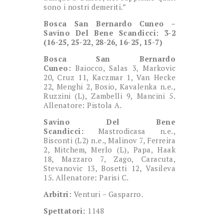
sono i nostri demeriti.”
Bosca San Bernardo Cuneo –
Savino Del Bene Scandicci: 3-2
(16-25, 25-22, 28-26, 16-25, 15-7)
Bosca San Bernardo
Cuneo:
Baiocco, Salas 3, Markovic
20, Cruz 11, Kaczmar 1, Van Hecke
22, Menghi 2, Bosio, Kavalenka n.e.,
Ruzzini (L), Zambelli 9, Mancini 5.
Allenatore: Pistola A.
Savino Del Bene
Scandicci:
Mastrodicasa n.e.,
Bisconti (L2) n.e., Malinov 7, Ferreira
2, Mitchem, Merlo (L), Papa, Haak
18, Mazzaro 7, Zago, Caracuta,
Stevanovic 13, Bosetti 12, Vasileva
15. Allenatore: Parisi C.
Arbitri:
Venturi – Gasparro.
Spettatori:
1148