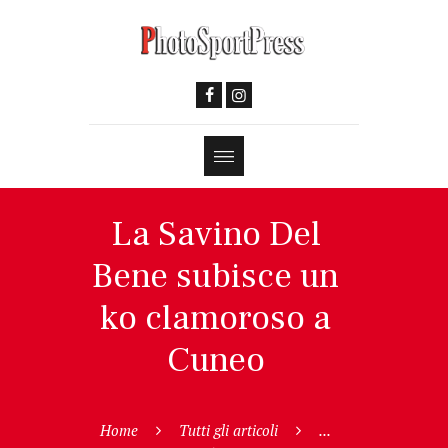
La Savino Del
Bene subisce un
ko clamoroso a
Cuneo
Home
Tutti gli articoli
...