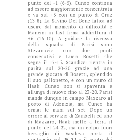
punto del -1 (6-5). Cuneo continua
ad essere maggiormente concentrata
e va sul +5 con un punto di Cruz
(13-8). La Savino Del Bene fatica ad
uscire dal momento di difficoltà e
Mancini in fast firma addirittura il
+6 (16-10). A guidare la riscossa
della squadra di Parisi sono
Stevanovic con due punti
consecutivi e Lucia Bosetti che
segna il 17-15. Scandicci rientra in
parità sul 20-20 grazie ad una
grande giocata di Bosetti, splendido
il suo pallonetto, e con un muro di
Haak. Cuneo non si spaventa e
allunga di nuovo fino al 23-20. Parisi
manda dunque in campo Mazzaro al
posto di Adenizia, ma Cuneo ha
ormai le mani sul set. Dopo un
errore al servizio di Zambelli ed uno
di Mazzaro, Haak mette a terra il
punto del 24-22, ma un colpo fuori
bersaglio di Vasileva porta il
punteggio sul
25-22
e il conto dei