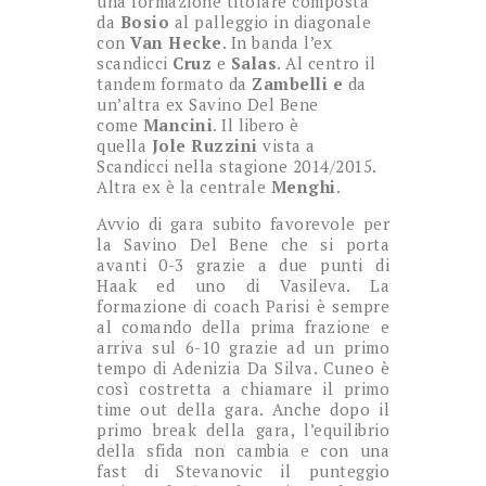
una formazione titolare composta
da
Bosio
al palleggio in diagonale
con
Van Hecke
. In banda l’ex
scandicci
Cruz
e
Salas
. Al centro il
tandem formato da
Zambelli e
da
un’altra ex Savino Del Bene
come
Mancini
. Il libero è
quella
Jole
Ruzzini
vista a
Scandicci nella stagione 2014/2015.
Altra ex è la centrale
Menghi
.
Avvio di gara subito favorevole per
la Savino Del Bene che si porta
avanti 0-3 grazie a due punti di
Haak ed uno di Vasileva. La
formazione di coach Parisi è sempre
al comando della prima frazione e
arriva sul 6-10 grazie ad un primo
tempo di Adenizia Da Silva. Cuneo è
così costretta a chiamare il primo
time out della gara. Anche dopo il
primo break della gara, l’equilibrio
della sfida non cambia e con una
fast di Stevanovic il punteggio