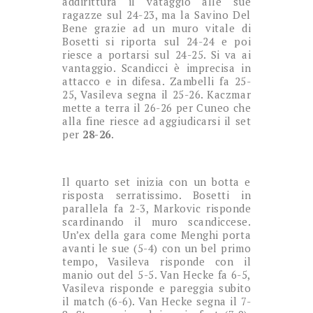
addirittura il vataggio alle sue
ragazze sul 24-23, ma la Savino Del
Bene grazie ad un muro vitale di
Bosetti si riporta sul 24-24 e poi
riesce a portarsi sul 24-25. Si va ai
vantaggio. Scandicci è imprecisa in
attacco e in difesa. Zambelli fa 25-
25, Vasileva segna il 25-26. Kaczmar
mette a terra il 26-26 per Cuneo che
alla fine riesce ad aggiudicarsi il set
per
28-26
.
Il quarto set inizia con un botta e
risposta serratissimo. Bosetti in
parallela fa 2-3, Markovic risponde
scardinando il muro scandiccese.
Un’ex della gara come Menghi porta
avanti le sue (5-4) con un bel primo
tempo, Vasileva risponde con il
manio out del 5-5. Van Hecke fa 6-5,
Vasileva risponde e pareggia subito
il match (6-6). Van Hecke segna il 7-