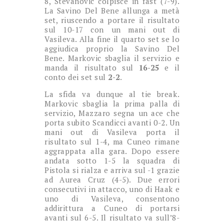
8, Stevanovic colpisce in fast (7-9).
La Savino Del Bene allunga a metà
set, riuscendo a portare il risultato
sul 10-17 con un mani out di
Vasileva. Alla fine il quarto set se lo
aggiudica proprio la Savino Del
Bene. Markovic sbaglia il servizio e
manda il risultato sul
16-25
e il
conto dei set sul
2-2
.
La sfida va dunque al tie break.
Markovic sbaglia la prima palla di
servizio, Mazzaro segna un ace che
porta subito Scandicci avanti 0-2. Un
mani out di Vasileva porta il
risultato sul 1-4, ma Cuneo rimane
aggrappata alla gara. Dopo essere
andata sotto 1-5 la squadra di
Pistola si rialza e arriva sul -1 grazie
ad Aurea Cruz (4-5). Due errori
consecutivi in attacco, uno di Haak e
uno di Vasileva, consentono
addirittura a Cuneo di portarsi
avanti sul 6-5. Il risultato va sull’8-