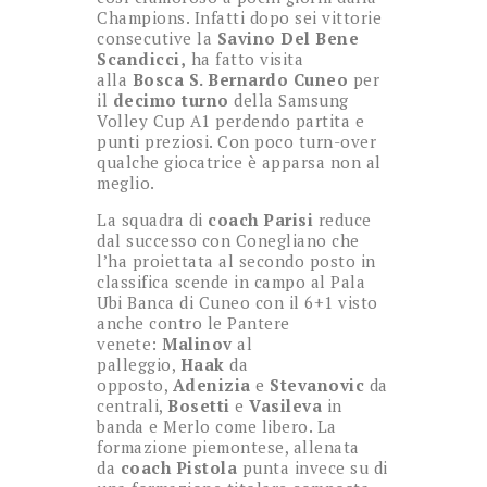
Champions. Infatti dopo sei vittorie
consecutive la
Savino Del Bene
Scandicc
i,
ha fatto visita
alla
Bosca S. Bernardo Cuneo
per
il
decimo turno
della Samsung
Volley Cup A1 perdendo partita e
punti preziosi. Con poco turn-over
qualche giocatrice è apparsa non al
meglio.
La squadra di
coach Parisi
reduce
dal successo con Conegliano che
l’ha proiettata al secondo posto in
classifica scende in campo al Pala
Ubi Banca di Cuneo con il 6+1 visto
anche contro le Pantere
venete:
Malinov
al
palleggio,
Haak
da
opposto,
Adenizia
e
Stevanovic
da
centrali,
Bosetti
e
Vasileva
in
banda e Merlo come libero. La
formazione piemontese, allenata
da
coach Pistola
punta invece su di