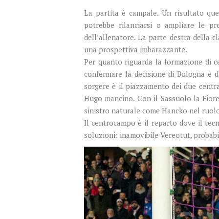
La partita è campale. Un risultato que
potrebbe rilanciarsi o ampliare le p
dell’allenatore. La parte destra della 
una prospettiva imbarazzante.
Per quanto riguarda la formazione di cer
confermare la decisione di Bologna e d
sorgere è il piazzamento dei due centra
Hugo mancino. Con il Sassuolo la Fiorent
sinistro naturale come Hancko nel ruolo 
Il centrocampo è il reparto dove il tec
soluzioni: inamovibile Vereotut, probabi