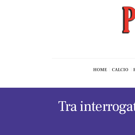
News
Esclusive SF
Pallavolo
Ciclismo
Basket
Vari Sport
HOME
CALCIO
Tra interroga