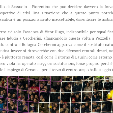
llo di Sassuolo – Fiorentina che può decidere davvero la forz
rospettive di crisi. Una situazione che a questo punto potreb
classifica è un posizionamento inaccettabile, dimenticare le ambi
to c’è solo l’assenza di Vitor Hugo, indisponibile per squalific
are fiducia a Ceccherini, affiancandolo questa volta a Pezzella.
li: contro il Bologna Ceccherini appariva come il sostituto natu
ina invece si ritroverebbe con due difensori centrali destri, ma
è piuttosto remota, così come il ritorno di Laurini come esterno 
nico viola ha operato maggiori sostituzioni, forse proprio perchè
le l’impiego di Gerson e per il terzo di centrocampo ballottaggio