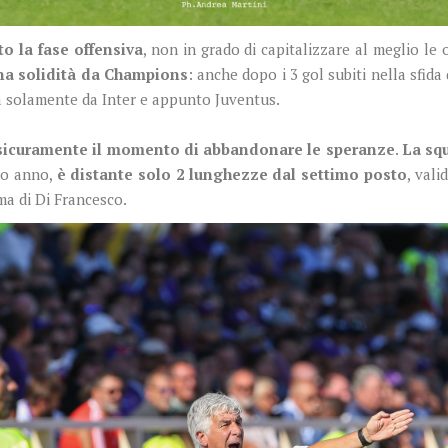
o la fase offensiva
, non in grado di capitalizzare al meglio le 
na solidità da Champions
: anche dopo i 3 gol subiti nella sfida
a solamente da Inter e appunto Juventus.
è sicuramente il momento di abbandonare le speranze
.
La squ
rso anno,
è distante solo 2 lunghezze dal settimo posto
, vali
a di Di Francesco.