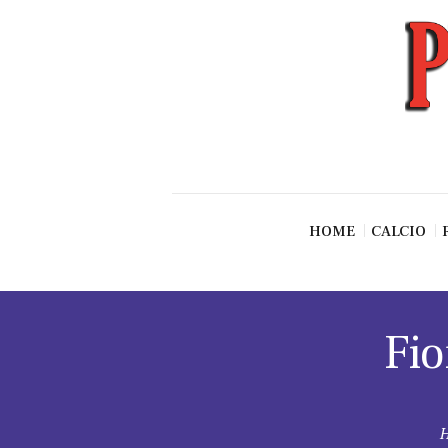
News
Esclusive SF
Pallavolo
Ciclismo
Basket
Vari Sport
HOME
CALCIO
Fio