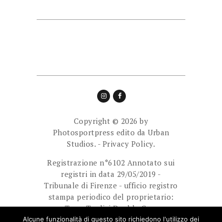
Copyright © 2026 by
Photosportpress edito da
Urban
Studios.
-
Privacy Policy.
Registrazione n°6102 Annotato sui
registri in data 29/05/2019 -
Tribunale di Firenze - ufficio registro
stampa periodico del proprietario:
Team Tredici Double Cam
Ass.Sport.Dilett. Direttore
Alcune funzionalità di questo sito richiedono l'utilizzo dei