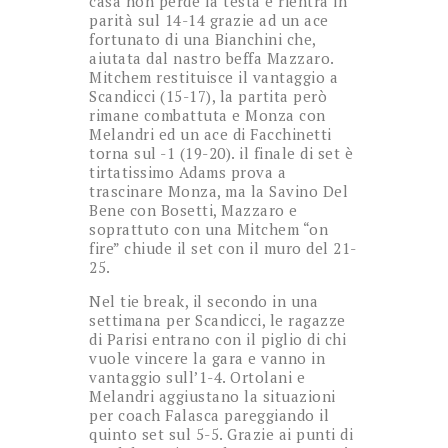
casa non perde la testa e rientra in
parità sul 14-14 grazie ad un ace
fortunato di una Bianchini che,
aiutata dal nastro beffa Mazzaro.
Mitchem restituisce il vantaggio a
Scandicci (15-17), la partita però
rimane combattuta e Monza con
Melandri ed un ace di Facchinetti
torna sul -1 (19-20). il finale di set è
tirtatissimo Adams prova a
trascinare Monza, ma la Savino Del
Bene con Bosetti, Mazzaro e
soprattuto con una Mitchem “on
fire” chiude il set con il muro del 21-
25.
Nel tie break, il secondo in una
settimana per Scandicci, le ragazze
di Parisi entrano con il piglio di chi
vuole vincere la gara e vanno in
vantaggio sull’1-4. Ortolani e
Melandri aggiustano la situazioni
per coach Falasca pareggiando il
quinto set sul 5-5. Grazie ai punti di