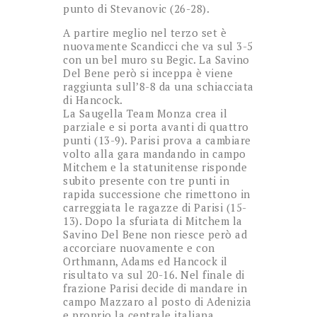
punto di Stevanovic (26-28).
A partire meglio nel terzo set è
nuovamente Scandicci che va sul 3-5
con un bel muro su Begic. La Savino
Del Bene però si inceppa è viene
raggiunta sull’8-8 da una schiacciata
di Hancock.
La Saugella Team Monza crea il
parziale e si porta avanti di quattro
punti (13-9). Parisi prova a cambiare
volto alla gara mandando in campo
Mitchem e la statunitense risponde
subito presente con tre punti in
rapida successione che rimettono in
carreggiata le ragazze di Parisi (15-
13). Dopo la sfuriata di Mitchem la
Savino Del Bene non riesce però ad
accorciare nuovamente e con
Orthmann, Adams ed Hancock il
risultato va sul 20-16. Nel finale di
frazione Parisi decide di mandare in
campo Mazzaro al posto di Adenizia
e proprio la centrale italiana