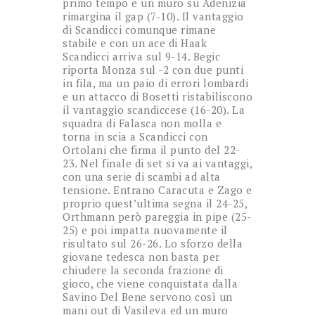
primo tempo e un muro su Adenizia
rimargina il gap (7-10). Il vantaggio
di Scandicci comunque rimane
stabile e con un ace di Haak
Scandicci arriva sul 9-14. Begic
riporta Monza sul -2 con due punti
in fila, ma un paio di errori lombardi
e un attacco di Bosetti ristabiliscono
il vantaggio scandiccese (16-20). La
squadra di Falasca non molla e
torna in scia a Scandicci con
Ortolani che firma il punto del 22-
23. Nel finale di set si va ai vantaggi,
con una serie di scambi ad alta
tensione. Entrano Caracuta e Zago e
proprio quest’ultima segna il 24-25,
Orthmann però pareggia in pipe (25-
25) e poi impatta nuovamente il
risultato sul 26-26. Lo sforzo della
giovane tedesca non basta per
chiudere la seconda frazione di
gioco, che viene conquistata dalla
Savino Del Bene servono così un
mani out di Vasileva ed un muro