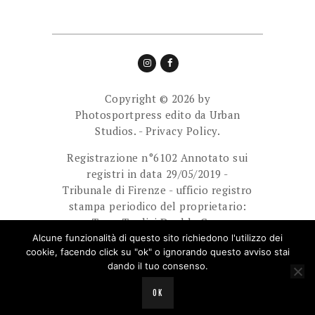
Copyright © 2026 by
Photosportpress edito da
Urban
Studios.
-
Privacy Policy.
Registrazione n°6102 Annotato sui
registri in data 29/05/2019 -
Tribunale di Firenze - ufficio registro
stampa periodico del proprietario:
Team Tredici Double Cam
Ass.Sport.Dilett. Direttore
Alcune funzionalità di questo sito richiedono l'utilizzo dei
cookie, facendo click su "ok" o ignorando questo avviso stai
responsabile: Giuliani Paolo.
dando il tuo consenso.
E-mail: photosportpress.it@gmail.com
OK