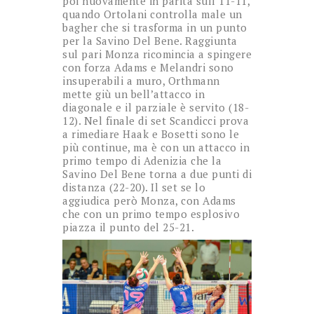
poi nuovamente in parità sull’11-11,
quando Ortolani controlla male un
bagher che si trasforma in un punto
per la Savino Del Bene. Raggiunta
sul pari Monza ricomincia a spingere
con forza Adams e Melandri sono
insuperabili a muro, Orthmann
mette giù un bell’attacco in
diagonale e il parziale è servito (18-
12). Nel finale di set Scandicci prova
a rimediare Haak e Bosetti sono le
più continue, ma è con un attacco in
primo tempo di Adenizia che la
Savino Del Bene torna a due punti di
distanza (22-20). Il set se lo
aggiudica però Monza, con Adams
che con un primo tempo esplosivo
piazza il punto del 25-21.