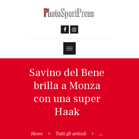
Savino del Bene
brilla a Monza
con una super
Haak
Home
Tutti gli articoli
...