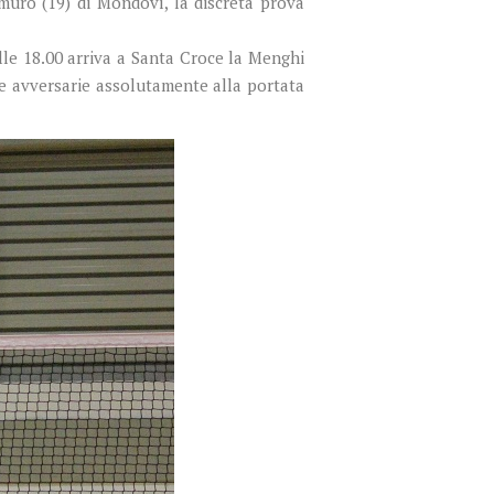
 muro (19) di Mondovì, la discreta prova
le 18.00 arriva a Santa Croce la Menghi
e avversarie assolutamente alla portata