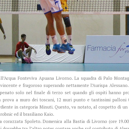
 dall’Acqua Fonteviva Apuana Livorno. La squadra di Palo Montag
vincente e fragoroso superando nettamente l’Aurispa Alessano. 
enato solo nel finale di terzo set quando gli ospiti hanno pro
a prova a muro dei toscani, 12 muri punto e tantissimi palloni t
diente in categoria Minuti. Questo, va notato, al cospetto di un
obnic ed il brasiliano Kaio.
lla corazzata Spoleto. Domenica alla Bastia di Livorno (ore 19.00
 dovrebbe tra l’altro poter contare anche sul contributo di Ales