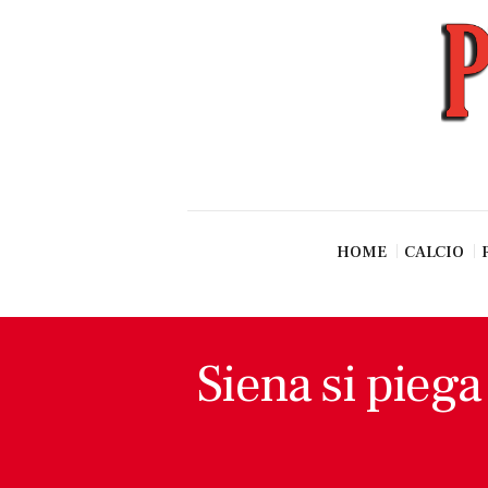
News
Esclusive SF
Pallavolo
Ciclismo
Basket
Vari Sport
HOME
CALCIO
Siena si piega