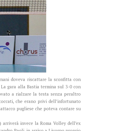
nani doveva riscattare la sconfitta con
La gara alla Bastia termina sul 3-0 con
vato a rialzare la testa senza peraltro
occati, che erano privi dell’infortunato
 attacco pugliese che poteva contare su
) arriverà invece la Roma Volley dell’ex
sandro Paoli, in arrivo a Livorno proprio