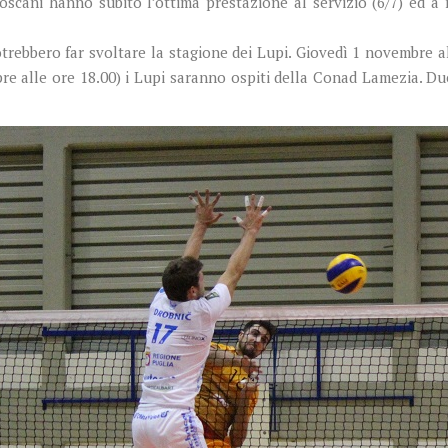
toscani hanno subito l’ottima prestazione al servizio (6/7) ed a
rebbero far svoltare la stagione dei Lupi. Giovedì 1 novembre al
 alle ore 18.00) i Lupi saranno ospiti della Conad Lamezia. Du