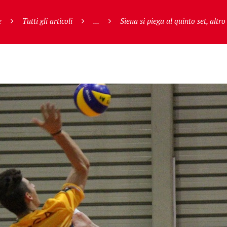
e
Tutti gli articoli
...
Siena si piega al quinto set, altro 