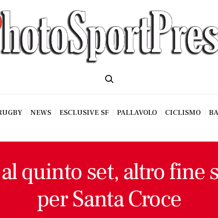
RUGBY
NEWS
ESCLUSIVE SF
PALLAVOLO
CICLISMO
BA
 al quinto set, altro fine
per Santa Croce