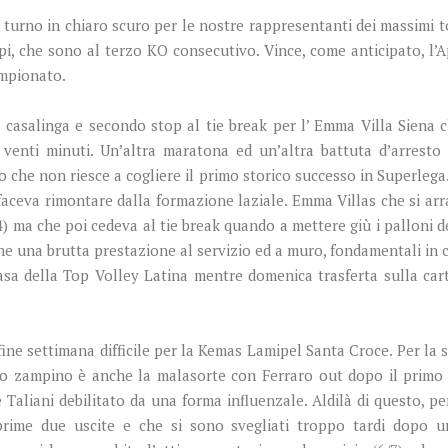
turno in chiaro scuro per le nostre rappresentanti dei massimi to
pi, che sono al terzo KO consecutivo. Vince, come anticipato, l’
ampionato.
 casalinga e secondo stop al tie break per l’ Emma Villa Siena c
 venti minuti. Un’altra maratona ed un’altra battuta d’arresto
lo che non riesce a cogliere il primo storico successo in Superlega
faceva rimontare dalla formazione laziale. Emma Villas che si arr
 ma che poi cedeva al tie break quando a mettere giù i palloni de
he una brutta prestazione al servizio ed a muro, fondamentali in c
sa della Top Volley Latina mentre domenica trasferta sulla carta
ine settimana difficile per la Kemas Lamipel Santa Croce. Per la s
lo zampino è anche la malasorte con Ferraro out dopo il primo 
Taliani debilitato da una forma influenzale. Aldilà di questo, 
e prime due uscite e che si sono svegliati troppo tardi dopo u