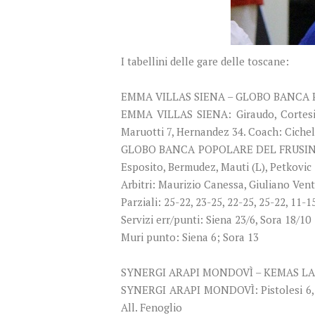
I tabellini delle gare delle toscane:
EMMA VILLAS SIENA – GLOBO BANCA 
EMMA VILLAS SIENA: Giraudo, Cortesia 3
Maruotti 7, Hernandez 34. Coach: Cichel
GLOBO BANCA POPOLARE DEL FRUSINATE SO
Esposito, Bermudez, Mauti (L), Petkovic 
Arbitri: Maurizio Canessa, Giuliano Vent
Parziali: 25-22, 23-25, 22-25, 25-22, 11-1
Servizi err/punti: Siena 23/6, Sora 18/10
Muri punto: Siena 6; Sora 13
SYNERGI ARAPI MONDOVÌ – KEMAS LAM
SYNERGI ARAPI MONDOVÌ: Pistolesi 6, Mor
All. Fenoglio