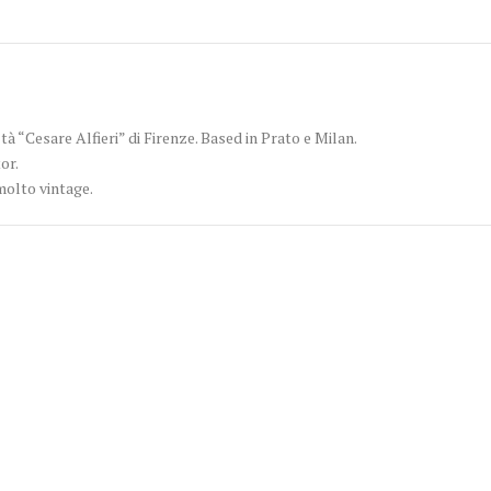
tà “Cesare Alfieri” di Firenze. Based in Prato e Milan.
or.
molto vintage.