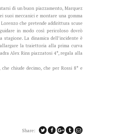
entarsi di un buon piazzamento, Marquez
e dei suoi meccanici e montare una gomma
è Lorenzo che pretende addirittura scuse
 guidare in modo così pericoloso dovrò
 stagione. La dinamica dell’incidente è
llargare la traiettoria alla prima curva
dra Alex Rins piazzatosi 4°, regala alla
, che chiude decimo, che per Rossi 8° e
Share: