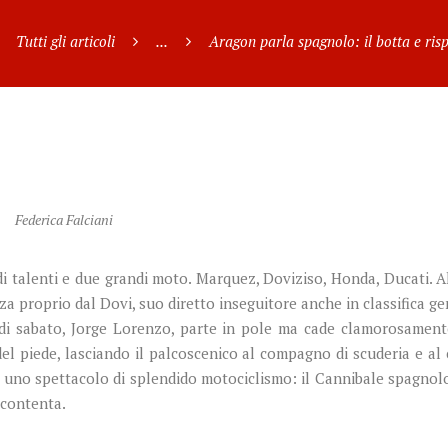
Tutti gli articoli
...
Aragon parla spagnolo: il botta e risp
Federica Falciani
V
i talenti e due grandi moto. Marquez, Doviziso, Honda, Ducati. A
za proprio dal Dovi, suo diretto inseguitore anche in classifica ge
 di sabato, Jorge Lorenzo, parte in pole ma cade clamorosament
el piede, lasciando il palcoscenico al compagno di scuderia e al 
 uno spettacolo di splendido motociclismo: il Cannibale spagnol
ccontenta.