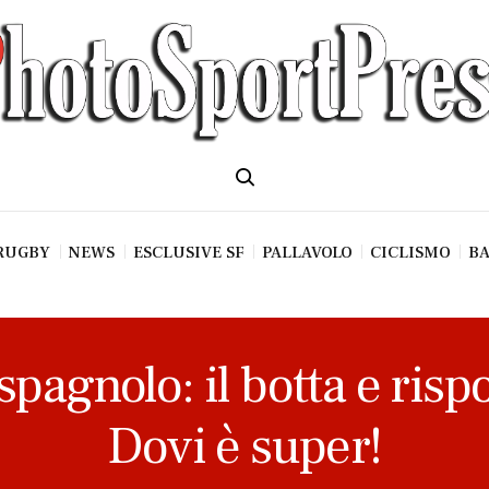
RUGBY
NEWS
ESCLUSIVE SF
PALLAVOLO
CICLISMO
BA
pagnolo: il botta e risp
Dovi è super!