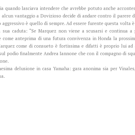
igilia quando lasciava intendere che avrebbe potuto anche accont
are alcun vantaggio a Dovizioso decide di andare contro il parer
o aggressivo è quello di sempre. Ad essere furente questa volta 
ella sua caduta: “Se Marquez non viene a scusarsi e continua a
 come anteprima di una futura convivenza in Honda la prossima
rquez come di consueto è fortissima e difatti è proprio lui ad a
sul podio finalmente Andrea Iannone che con il compagno di squa
ione.
nnesima delusione in casa Yamaha: gara anonima sia per Vinales
sa.