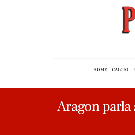
News
Esclusive SF
Pallavolo
Ciclismo
Basket
Vari Sport
HOME
CALCIO
Aragon parla s