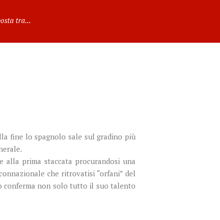
osta tra...
lla fine lo spagnolo sale sul gradino più
nerale.
e alla prima staccata procurandosi una
connazionale che ritrovatisi “orfani” del
o conferma non solo tutto il suo talento