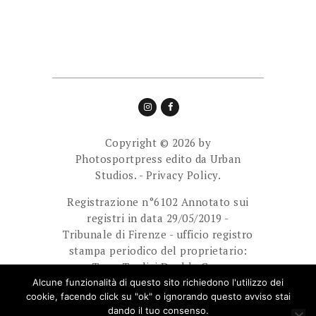
Copyright © 2026 by
Photosportpress edito da
Urban
Studios.
-
Privacy Policy.
Registrazione n°6102 Annotato sui
registri in data 29/05/2019 -
Tribunale di Firenze - ufficio registro
stampa periodico del proprietario:
Team Tredici Double Cam
Ass.Sport.Dilett. Direttore
Alcune funzionalità di questo sito richiedono l'utilizzo dei
cookie, facendo click su "ok" o ignorando questo avviso stai
responsabile: Giuliani Paolo.
dando il tuo consenso.