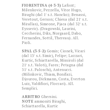
FIORENTINA
(4-3-3)
Lafont;
Milenkovic, Pezzella, Vitor Hugo,
Biraghi (dal 1′ s.t. Hancko); Benassi,
Veretout, Gerson; Chiesa (dal 21′ s.t.
Mirallas), Simeone, Pjaca (dal 32′ s.t.
Eysseric). (Dragowski, Laurini,
Ceccherini, Diks, Norgaard, Dabo,
Fernandes, Sottil, Thereau). All.
Pioli.
SPAL (3-5-2)
Gomis; Cionek, Vicari
(dal 13′ s.t. Simic), Felipe; Lazzari,
Kurtic, Schiattarella, Missiroli (dal
21′ s.t. Valoti), Fares; Petagna (dal
31′ s.t. Paloschi), Antenucci.
(Milinkovic, Thiam, Bonifazi,
Djourou, Dickmann, Costa, Everton
Luiz, Valdifiori, Floccari). All.
Semplici.
ARBITRO
Ghersini.
NOTE
ammoniti Biraghi,
Schiattarella, Kurtic