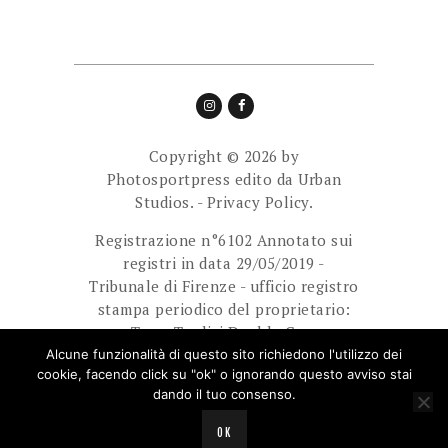
Copyright © 2026 by
Photosportpress edito da
Urban
Studios.
-
Privacy Policy.
Registrazione n°6102 Annotato sui
registri in data 29/05/2019 -
Tribunale di Firenze - ufficio registro
stampa periodico del proprietario:
Team Tredici Double Cam
Ass.Sport.Dilett. Direttore
Alcune funzionalità di questo sito richiedono l'utilizzo dei
cookie, facendo click su "ok" o ignorando questo avviso stai
responsabile: Giuliani Paolo.
dando il tuo consenso.
E-mail: photosportpress.it@gmail.com
OK