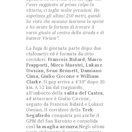
l’aver raggiunto al primo colpo la
vittoria, ci toglie molte pressioni. Ho
aspettato gli ultimi 250 metri, quindi
ho visto che nessuno lanciava lo sprint
e ho avuto la fortuna di trovare il
varco giusto al centro della strada e di
battere Viviani”.
La fuga di giornata parte dopo due
chilometri ed è formata da otto
corridori:
Francois Bidard, Marco
Frapporti, Mirco Maestri, Lukasz
Owsian, Sean Bennett, Damiano
Cima, Giulio Ciccone e William
Clarke
. Il gap arriva a 4’30” dopo 20
km. A 52 km dal traguardo,
all’imbocco della
salita del Castra
,
ad attaccare è Giulio Ciccone,
seguito da Francois Bidard e Lukasz
Owsian. Il corridore della
Trek-
Segafredo
conquista poi anche il
GPM del San Baronto e consolida
così
la maglia azzurra
.Negli ultimi