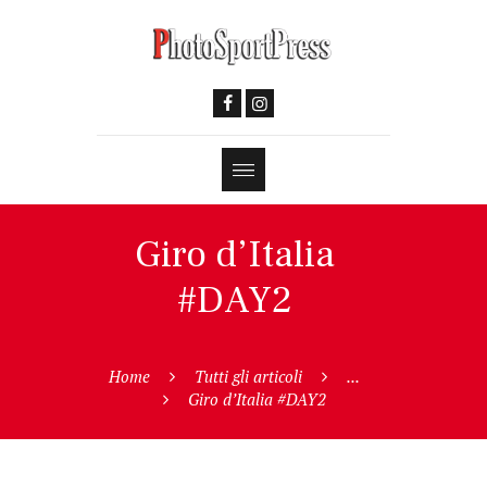
Giro d’Italia
#DAY2
Home
Tutti gli articoli
...
Giro d’Italia #DAY2