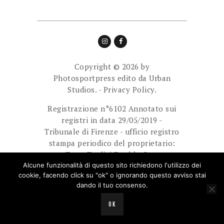
Copyright © 2026 by
Photosportpress edito da
Urban
Studios.
-
Privacy Policy.
Registrazione n°6102 Annotato sui
registri in data 29/05/2019 -
Tribunale di Firenze - ufficio registro
stampa periodico del proprietario:
Team Tredici Double Cam
Ass.Sport.Dilett. Direttore
Alcune funzionalità di questo sito richiedono l'utilizzo dei
cookie, facendo click su "ok" o ignorando questo avviso stai
responsabile: Giuliani Paolo.
dando il tuo consenso.
E-mail: photosportpress.it@gmail.com
OK